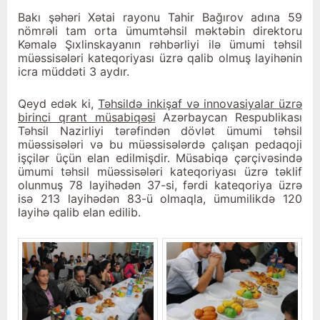
Bakı şəhəri Xətai rayonu Tahir Bağırov adına 59
nömrəli tam orta ümumtəhsil məktəbin direktoru
Kəmalə Şıxlinskayanın rəhbərliyi ilə ümumi təhsil
müəssisələri kateqoriyası üzrə qalib olmuş layihənin
icra müddəti 3 aydır.
Qeyd edək ki,
Təhsildə inkişaf və innovasiyalar üzrə
birinci qrant müsabiqəsi
Azərbaycan Respublikası
Təhsil Nazirliyi tərəfindən dövlət ümumi təhsil
müəssisələri və bu müəssisələrdə çalışan pedaqoji
işçilər üçün elan edilmişdir. Müsabiqə çərçivəsində
ümumi təhsil müəssisələri kateqoriyası üzrə təklif
olunmuş 78 layihədən 37-si, fərdi kateqoriya üzrə
isə 213 layihədən 83-ü olmaqla, ümumilikdə 120
layihə qalib elan edilib.