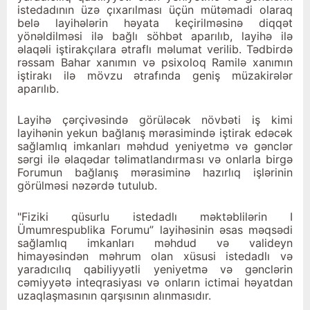
istedadının üzə çıxarılması üçün mütəmadi olaraq
belə layihələrin həyata keçirilməsinə diqqət
yönəldilməsi ilə bağlı söhbət aparılıb, layihə ilə
əlaqəli iştirakçılara ətraflı məlumat verilib. Tədbirdə
rəssam Bahar xanımın və psixoloq Ramilə xanımın
iştirakı ilə mövzu ətrafında geniş müzakirələr
aparılıb.
Layihə çərçivəsində görüləcək növbəti iş kimi
layihənin yekun bağlanış mərasimində iştirak edəcək
sağlamlıq imkanları məhdud yeniyetmə və gənclər
sərgi ilə əlaqədar təlimatlandırması və onlarla birgə
Forumun bağlanış mərasiminə hazırlıq işlərinin
görülməsi nəzərdə tutulub.
"Fiziki qüsurlu istedadlı məktəblilərin I
Ümumrespublika Forumu” layihəsinin əsas məqsədi
sağlamlıq imkanları məhdud və valideyn
himayəsindən məhrum olan xüsusi istedadlı və
yaradıcılıq qabiliyyətli yeniyetmə və gənclərin
cəmiyyətə inteqrasiyası və onların ictimai həyatdan
uzaqlaşmasının qarşısının alınmasıdır.