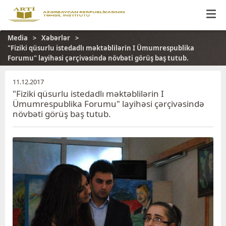
Media
Xəbərlər
"Fiziki qüsurlu istedadlı məktəblilərin I Ümumrespublika
Forumu" layihəsi çərçivəsində növbəti görüş baş tutub.
11.12.2017
"Fiziki qüsurlu istedadlı məktəblilərin I
Ümumrespublika Forumu" layihəsi çərçivəsində
növbəti görüş baş tutub.