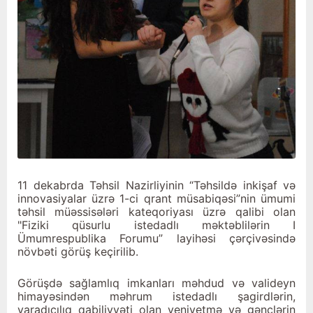
11 dekabrda Təhsil Nazirliyinin “Təhsildə inkişaf və
innovasiyalar üzrə 1-ci qrant müsabiqəsi”nin ümumi
təhsil müəssisələri kateqoriyası üzrə qalibi olan
"Fiziki qüsurlu istedadlı məktəblilərin I
Ümumrespublika Forumu” layihəsi çərçivəsində
növbəti görüş keçirilib.
Görüşdə sağlamlıq imkanları məhdud və valideyn
himayəsindən məhrum istedadlı şagirdlərin,
yaradıcılıq qabiliyyəti olan yeniyetmə və gənclərin