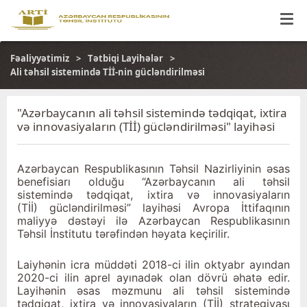
Fəaliyyətimiz
Tətbiqi Layihələr
Ali təhsil sistemində Tİİ-nin gücləndirilməsi
"Azərbaycanın ali təhsil sistemində tədqiqat, ixtira
və innovasiyaların (Tİİ) gücləndirilməsi" layihəsi
Azərbaycan Respublikasının Təhsil Nazirliyinin əsas
benefisiarı olduğu “Azərbaycanın ali təhsil
sistemində tədqiqat, ixtira və innovasiyaların
(Tİİ) gücləndirilməsi” layihəsi Avropa İttifaqının
maliyyə dəstəyi ilə Azərbaycan Respublikasının
Təhsil İnstitutu tərəfindən həyata keçirilir.
Laiyhənin icra müddəti 2018-ci ilin oktyabr ayından
2020-ci ilin aprel ayınadək olan dövrü əhatə edir.
Layihənin əsas məzmunu ali təhsil sistemində
tədqiqat, ixtira və innovasiyaların (Tİİ) strategiyası