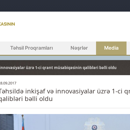
Təhsil Proqramları
Nəşrlər
Media
innovasiyalar üzrə 1-ci qrant müsabiqəsinin qalibləri bəlli oldu
28.09.2017
Təhsildə inkişaf və innovasiyalar üzrə 1-ci
qalibləri bəlli oldu