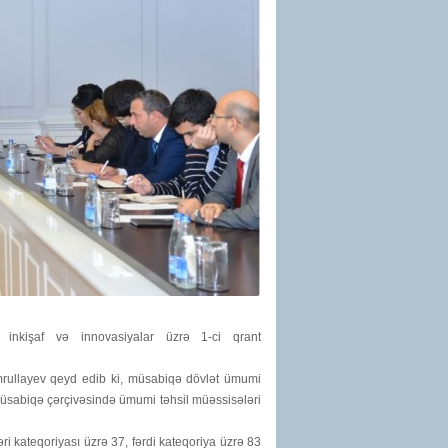
ə inkişaf və innovasiyalar üzrə 1-ci qrant
 Əmrullayev qeyd edib ki, müsabiqə dövlət ümumi
 Müsabiqə çərçivəsində
ümumi təhsil müəssisələri
ri kateqoriyası üzrə
37,
fərdi kateqoriya üzrə
83