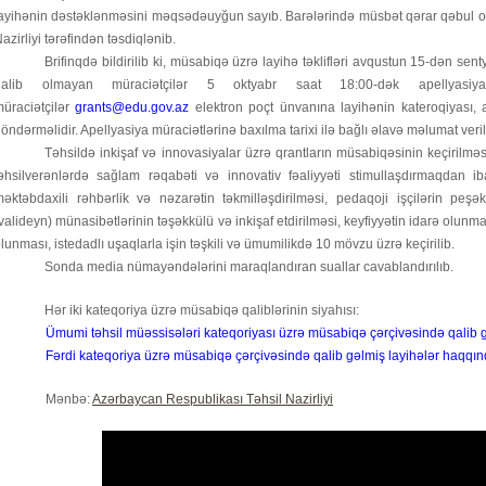
ayihənin dəstəklənməsini məqsədəuyğun sayıb. Barələrində müsbət qərar qəbul ol
azirliyi tərəfindən təsdiqlənib.
Brifinqdə bildirilib ki, müsabiqə üzrə layihə təklifləri avqustun 15-dən se
qalib olmayan müraciətçilər 5 oktyabr saat 18:00-dək apellyasi
üraciətçilər
grants@edu.gov.az
elektron poçt ünvanına layihənin kateroqiyası, a
öndərməlidir. Apellyasiya müraciətlərinə baxılma tarixi ilə bağlı əlavə məlumat veri
Təhsildə inkişaf və innovasiyalar üzrə qrantların müsabiqəsinin keçirilm
əhsilverənlərdə sağlam rəqabəti və innovativ fəaliyyəti stimullaşdırmaqdan i
əktəbdaxili rəhbərlik və nəzarətin təkmilləşdirilməsi,
p
edaqoji işçilərin peşək
valideyn) münasibətlərinin təşəkkülü və inkişaf etdirilməsi,
k
eyfiyyətin idarə olunm
lunması, istedadlı uşaqlarla işin təşkili və ümumilikdə 10 mövzu üzrə keçirilib.
Sonda media nümayəndələrini maraqlandıran suallar cavablandırılıb.
Hər iki kateqoriya üzrə müsabiqə qaliblərinin siyahısı:
Ümumi təhsil müəssisələri kateqoriyası üzrə müsabiqə çərçivəsində qalib 
Fərdi kateqoriya üzrə müsabiqə çərçivəsində qalib gəlmiş layihələr haqqı
Mənbə:
Azərbaycan Respublikası Təhsil Nazirliyi