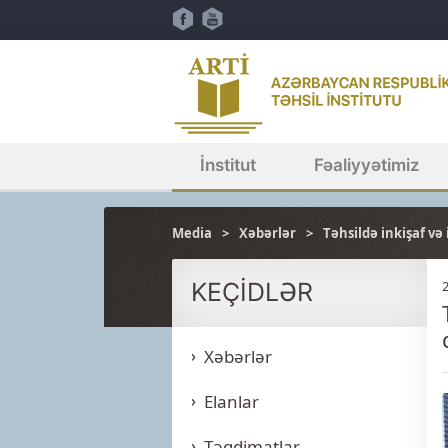
İnstitut
Fəaliyyətimiz
Media
Xəbərlər
Təhsildə inkişaf və 
KEÇİDLƏR
Xəbərlər
Elanlar
Təqdimatlar