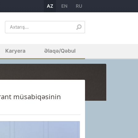
AZ
EN
RU
Karyera
Əlaqə/Qəbul
 qrant müsabiqəsinin