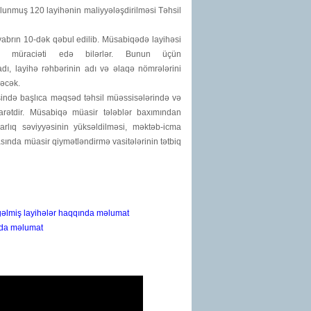
unmuş 120 layihənin maliyyələşdirilməsi Təhsil
ntyabrın 10-dək qəbul edilib. Müsabiqədə layihəsi
ya müraciəti edə bilərlər. Bunun üçün
dı, layihə rəhbərinin adı və əlaqə nömrələrini
ləcək.
əsində başlıca məqsəd təhsil müəssisələrində və
barətdir. Müsabiqə
müasir tələblər baxımından
arlıq səviyyəsinin yüksəldilməsi,
m
əktəb-icma
asında müasir qiymətləndirmə vasitələrinin tətbiq
gəlmiş layihələr haqqında məlumat
nda məlumat