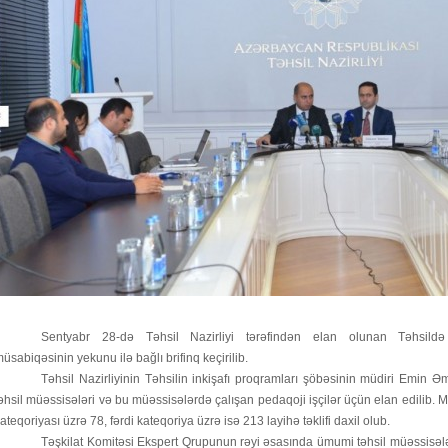
Sentyabr 28-də Təhsil Nazirliyi tərəfindən elan olunan
Təhsild
müsabiqəsinin
yekunu ilə bağlı brifinq keçirilib.
Təhsil Nazirliyinin Təhsilin inkişafı proqramları şöbəsinin müdiri Emin
əhsil müəssisələri və bu müəssisələrdə çalışan pedaqoji işçilər üçün
elan edilib.
ateqoriyası üzrə
78,
fərdi kateqoriya üzrə isə 213 layihə təklifi
daxil olub.
Təşkilat Komitəsi Ekspert Qrupunun rəyi əsasında ümumi təhsil müəssisələ