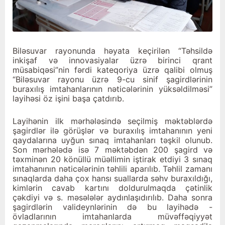
Biləsuvar rayonunda həyata keçirilən “Təhsildə
inkişaf və innovasiyalar üzrə birinci qrant
müsabiqəsi”nin fərdi kateqoriya üzrə qalibi olmuş
“Biləsuvar rayonu üzrə 9-cu sinif şagirdlərinin
buraxılış imtahanlarının nəticələrinin yüksəldilməsi”
layihəsi öz işini başa çatdırıb.
Layihənin ilk mərhələsində seçilmiş məktəblərdə
şagirdlər ilə görüşlər və buraxılış imtahanının yeni
qaydalarına uyğun sınaq imtahanları təşkil olunub.
Son mərhələdə isə 7 məktəbdən 200 şagird və
təxminən 20 könüllü müəllimin iştirak etdiyi 3 sınaq
imtahanının nəticələrinin təhlili aparılıb. Təhlil zamanı
sınaqlarda daha çox hansı suallarda səhv buraxıldığı,
kimlərin cavab kartını doldurulmaqda çətinlik
çəkdiyi və s. məsələlər aydınlaşıdırılıb. Daha sonra
şagirdlərin valideynlərinin də bu layihədə -
övladlarının imtahanlarda müvəffəqiyyət