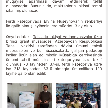
müqayisə aparılması davam etdirilərək təhlil
olunacaqdır. Bununla da, məktəblərin inkişaf tempi
izlənmiş olunacaq.
Fərdi kateqoriyada Elvina Hüseynovanın rəhbərliyi
ilə qalib olmuş layihənin icra müddəti 3 ay olub.
Qeyd edək ki,
Təhsildə inkişaf və innovasiyalar üzrə
birinci qrant müsabiqəsi
Azərbaycan Respublikası
Təhsil Naziriyi tərəfindən dövlət ümumi təhsil
müəssisələri və bu müəssisələrdə çalışan pedaqoji
işçilər üçün elan edilmişdir. Müsabiqə çərçivəsində
ümumi təhsil müəssisələri kateqoriyası üzrə təklif
olunmuş 78 layihədən 37-si, fərdi kateqoriya üzrə
isə 213 layihədən 83-ü olmaqla ümumilikdə 120
layihə qalib elan edilib.