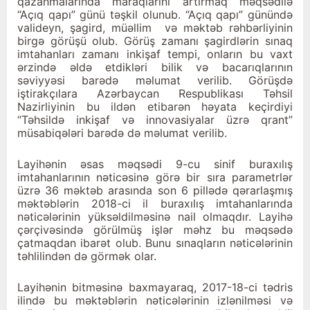
qazanmalarında maraqlarını artırmaq məqsədilə
“Açıq qapı” günü təşkil olunub. “Açıq qapı” günündə
valideyn, şagird, müəllim və məktəb rəhbərliyinin
birgə görüşü olub. Görüş zamanı şagirdlərin sınaq
imtahanları zamanı inkişaf tempi, onların bu vaxt
ərzində əldə etdikləri bilik və bacarıqlarının
səviyyəsi barədə məlumat verilib. Görüşdə
iştirakçılara Azərbaycan Respublikası Təhsil
Nazirliyinin bu ildən etibarən həyata keçirdiyi
“Təhsildə inkişaf və innovasiyalar üzrə qrant”
müsabiqələri barədə də məlumat verilib.
Layihənin əsas məqsədi 9-cu sinif buraxılış
imtahanlarının nəticəsinə görə bir sıra parametrlər
üzrə 36 məktəb arasında son 6 pillədə qərarlaşmış
məktəblərin 2018-ci il buraxılış imtahanlarında
nəticələrinin yüksəldilməsinə nail olmaqdır. Layihə
çərçivəsində görülmüş işlər məhz bu məqsədə
çatmaqdan ibarət olub. Bunu sınaqların nəticələrinin
təhlilindən də görmək olar.
Layihənin bitməsinə baxmayaraq, 2017-18-ci tədris
ilində bu məktəblərin nəticələrinin izlənilməsi və