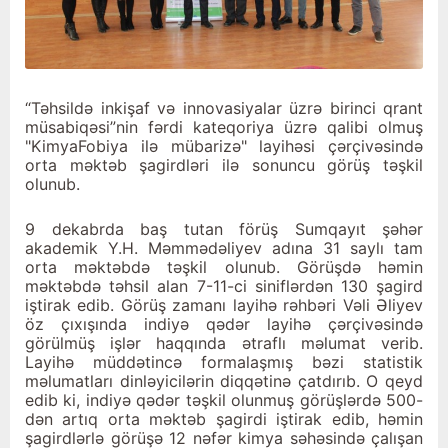
“Təhsildə inkişaf və innovasiyalar üzrə birinci qrant
müsabiqəsi”nin fərdi kateqoriya üzrə qalibi olmuş
"KimyaFobiya ilə mübarizə" layihəsi çərçivəsində
orta məktəb şagirdləri ilə sonuncu görüş təşkil
olunub.
9 dekabrda baş tutan förüş Sumqayıt şəhər
akademik Y.H. Məmmədəliyev adına 31 saylı tam
orta məktəbdə təşkil olunub. Görüşdə həmin
məktəbdə təhsil alan 7-11-ci siniflərdən 130 şagird
iştirak edib. Görüş zamanı layihə rəhbəri Vəli Əliyev
öz çıxışında indiyə qədər layihə çərçivəsində
görülmüş işlər haqqında ətraflı məlumat verib.
Layihə müddətincə formalaşmış bəzi statistik
məlumatları dinləyicilərin diqqətinə çatdırıb. O qeyd
edib ki, indiyə qədər təşkil olunmuş görüşlərdə 500-
dən artıq orta məktəb şagirdi iştirak edib, həmin
şagirdlərlə görüşə 12 nəfər kimya səhəsində çalışan