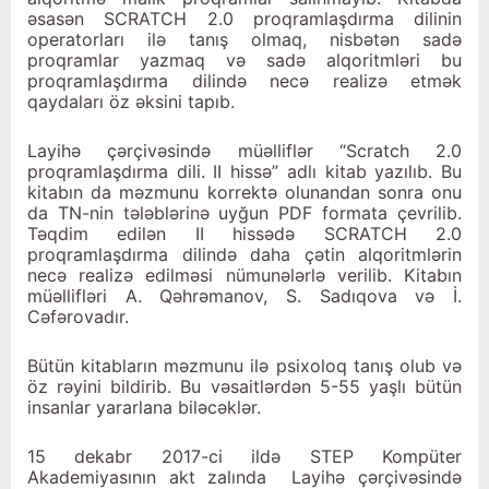
əsasən SCRATCH 2.0 proqramlaşdırma dilinin
operatorları ilə tanış olmaq, nisbətən sadə
proqramlar yazmaq və sadə alqoritmləri bu
proqramlaşdırma dilində necə realizə etmək
qaydaları öz əksini tapıb.
Layihə çərçivəsində müəlliflər “Scratch 2.0
proqramlaşdırma dili. II hissə” adlı kitab yazılıb. Bu
kitabın da məzmunu korrektə olunandan sonra onu
da TN-nin tələblərinə uyğun PDF formata çevrilib.
Təqdim edilən II hissədə SCRATCH 2.0
proqramlaşdırma dilində daha çətin alqoritmlərin
necə realizə edilməsi nümunələrlə verilib. Kitabın
müəllifləri A. Qəhrəmanov, S. Sadıqova və İ.
Cəfərovadır.
Bütün kitabların məzmunu ilə psixoloq tanış olub və
öz rəyini bildirib. Bu vəsaitlərdən 5-55 yaşlı bütün
insanlar yararlana biləcəklər.
15 dekabr 2017-ci ildə STEP Kompüter
Akademiyasının akt zalında Layihə çərçivəsində