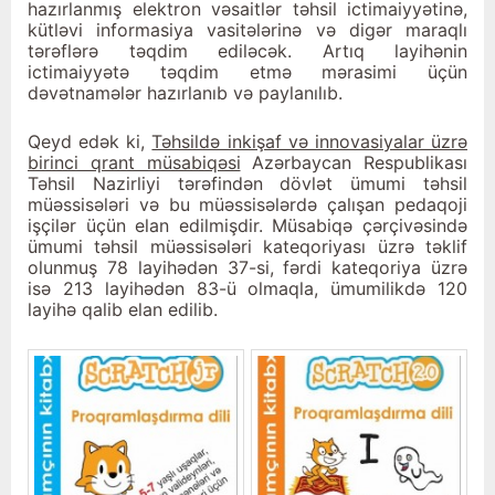
hazırlanmış elektron vəsaitlər təhsil ictimaiyyətinə,
kütləvi informasiya vasitələrinə və digər maraqlı
tərəflərə təqdim ediləcək. Artıq layihənin
ictimaiyyətə təqdim etmə mərasimi üçün
dəvətnamələr hazırlanıb və paylanılıb.
Qeyd edək ki,
Təhsildə inkişaf və innovasiyalar üzrə
birinci qrant müsabiqəsi
Azərbaycan Respublikası
Təhsil Nazirliyi tərəfindən dövlət ümumi təhsil
müəssisələri və bu müəssisələrdə çalışan pedaqoji
işçilər üçün elan edilmişdir. Müsabiqə çərçivəsində
ümumi təhsil müəssisələri kateqoriyası üzrə təklif
olunmuş 78 layihədən 37-si, fərdi kateqoriya üzrə
isə 213 layihədən 83-ü olmaqla, ümumilikdə 120
layihə qalib elan edilib.