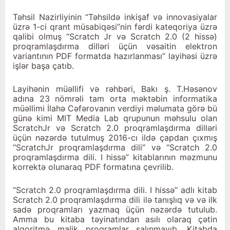
Təhsil Nazirliyinin “Təhsildə inkişaf və innovasiyalar
üzrə 1-ci qrant müsabiqəsi”nin fərdi kateqoriya üzrə
qalibi olmuş “Scratch Jr və Scratch 2.0 (2 hissə)
proqramlaşdırma dilləri üçün vəsaitin elektron
variantının PDF formatda hazırlanması” layihəsi üzrə
işlər başa çatıb.
Layihənin müəllifi və rəhbəri, Bakı ş. T.Həsənov
adına 23 nömrəli tam orta məktəbin informatika
müəllimi İlahə Cəfərovanın verdiyi məlumata görə bü
günə kimi MIT Media Lab qrupunun məhsulu olan
ScratchJr və Scratch 2.0 proqramlaşdırma dilləri
üçün nəzərdə tutulmuş 2016-cı ildə çapdan çıxmış
“ScratchJr proqramlaşdırma dili” və “Scratch 2.0
proqramlaşdırma dili. I hissə” kitablarının məzmunu
korrektə olunaraq PDF formatına çevrilib.
“Scratch 2.0 proqramlaşdırma dili. I hissə” adlı kitab
Scratch 2.0 proqramlaşdırma dili ilə tanışlıq və və ilk
sadə proqramları yazmaq üçün nəzərdə tutulub.
Amma bu kitaba təyinatından asılı olaraq çətin
alqoritmə malik proqramlar salınmayıb. Kitabda