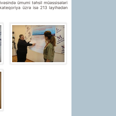
çivəsində ümumi təhsil müəssisələri
 kateqoriya üzrə isə 213 layihədən