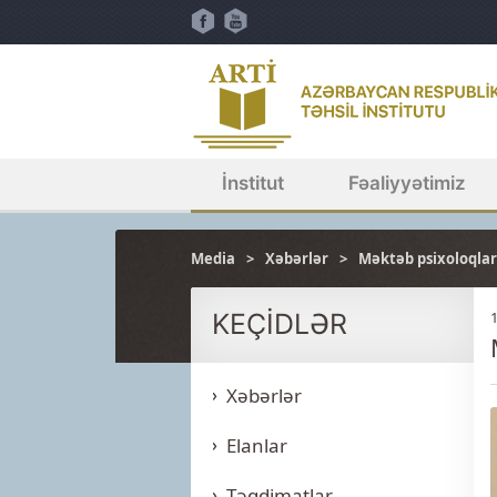
İnstitut
Fəaliyyətimiz
Media
Xəbərlər
Məktəb psixoloqlar
KEÇİDLƏR
Xəbərlər
Elanlar
Təqdimatlar