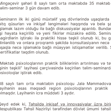
Mingəçevir şəhəri 8 saylı tam orta məktəbdə 35 məktəb ps
təlim-seminar 3 gün davam edib.
Seminarın ilk iki günü müxtəlif yaş dövrlərində uşaqlarda 
nitq qüsurları və inkişaf ləngimələri haqqında və belə ş
işləmək lazım olduğu ilə bağlı diskussiyalar aparılıb. Bund
işi həyata keçirilib və yeni fikirlər müzakirə edilib. Semi
şagirdlərin iştirakı ilə praktiki hissə təşkil olunub ki, bu 
dinlənilib və onlara proqramlı şəkildə konsultasiyanın necə 
uşaqla necə işləməklə bağlı müəyyən istiqamətlər verilib. 
sertifikatlar təqdim olunub.
“Məktəb psixoloqlarının praktik biliklərinin artırılması və 
işinin təşkili” layihəsi çərçivəsində keçirilən təlim-semin
psixoloqlar iştirak edib.
38 saylı tam orta məktəbin psixoloqu Jalə Məmmədovanın
layihənin əsas məqsədi region psixoloqlarının praktik b
olmaqdır. Layihənin icra müddəti 3 aydır.
Qeyd edək ki,
Təhsildə inkişaf və innovasiyalar üzrə bir
Respublikası Təhsil Nazirliyi tərəfindən dövlət ümumi təhsi