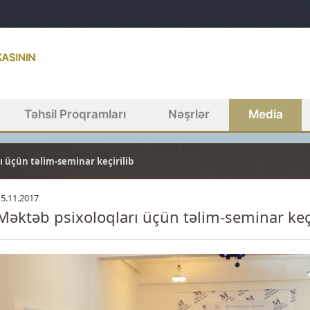
Təhsil Proqramları
Nəşrlər
Media
ı üçün təlim-seminar keçirilib
15.11.2017
Məktəb psixoloqları üçün təlim-seminar keçi