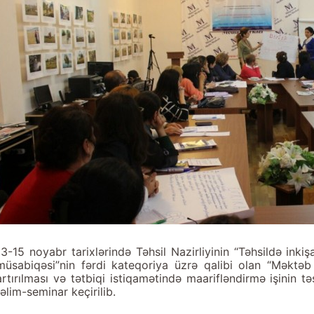
13-15 noyabr tarixlərində Təhsil Nazirliyinin “Təhsildə inki
müsabiqəsi”nin fərdi kateqoriya üzrə qalibi olan “Məktəb ps
artırılması və tətbiqi istiqamətində maarifləndirmə işinin tə
təlim-seminar keçirilib.