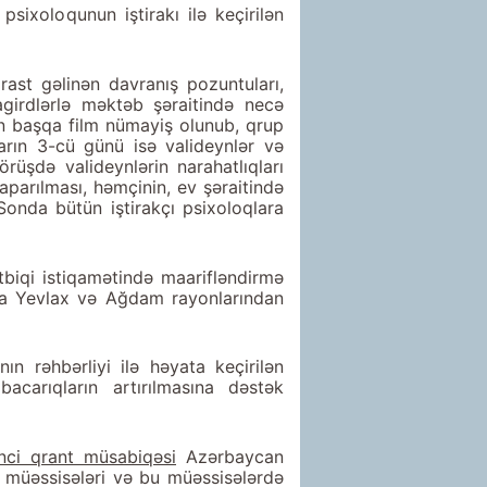
ixoloqunun iştirakı ilə keçirilən
rast gəlinən davranış pozuntuları,
agirdlərlə məktəb şəraitində necə
an başqa film nümayiş olunub, qrup
narın 3-cü günü isə valideynlər və
görüşdə valideynlərin narahatlıqları
aparılması, həmçinin, ev şəraitində
Sonda bütün iştirakçı psixoloqlara
tətbiqi istiqamətində maarifləndirmə
arda Yevlax və Ağdam rayonlarından
 rəhbərliyi ilə həyata keçirilən
acarıqların artırılmasına dəstək
inci qrant müsabiqəsi
Azərbaycan
l müəssisələri və bu müəssisələrdə