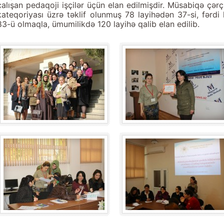
çalışan pedaqoji işçilər üçün elan edilmişdir. Müsabiqə çər
kateqoriyası üzrə təklif olunmuş 78 layihədən 37-si, fərdi
83-ü olmaqla, ümumilikdə 120 layihə qalib elan edilib.