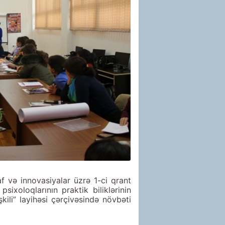
şaf və innovasiyalar üzrə 1-ci qrant
ixoloqlarının praktik biliklərinin
şkili” layihəsi çərçivəsində növbəti