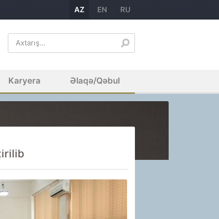
AZ
EN
RU
Karyera
Əlaqə/Qəbul
rilib