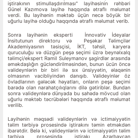
iştirakının stimullaşdırılması" layihəsinin rəhbəri
Günel Kazımova layihə haqqında ətraflı məlumat
verdi. Bu layihənin məktəb üçün necə böyük bir
uğurlu layihə olduğu haqqında ətraflı məlumat verib.
Sonra layihənin eksperti İnnovativ İdeyalar
İnsitutunun direktoru və Peşəkar Təlimçilər
Akademiyasının təsisçisi, İKT, təhsil, karyera
quruculuğu və düzgün peşə seçimi üzrə beynəlxalq
təlimçi/ekspert Ramil Suleymanov şagirdlər arasında
əməkdaşlığın gücləndirilməsindən, bunun ücün öncə
valideynlərin bir biri ilə sıx ünsiyyətin, əlaqənin
olmasının vacibliyindən danışıb. Valideyinlər öz
övladlarının gələcək həyatları, onların peşə seçimi
barədə olan narahatçılıqlarını dilə gətiriblər. Bundan
sonra valideynlərə dünyada bu sahədə mövcud olan
uğurlu məktəb təcrübələri haqqında ətraflı məlumat
verilib.
Layihənin məqsədi valideynlərin və ictimaiyyətin
təlim tərbiyə prosesində iştirakını təmin etməkdən
ibarətdir. Belə ki, valideynlərin və ictimaiyyətin təlim
tərbiyə prosesində iştirakı Azərbaycan