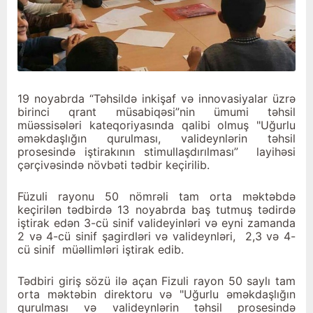
19 noyabrda “Təhsildə inkişaf və innovasiyalar üzrə
birinci qrant müsabiqəsi”nin ümumi təhsil
müəssisələri kateqoriyasında qalibi olmuş "Uğurlu
əmәkdaşlığın qurulması, valideynlərin təhsil
prosesində iştirakının stimullaşdırılması” layihəsi
çərçivəsində növbəti tədbir keçirilib.
Füzuli rayonu 50 nömrəli tam orta məktəbdə
keçirilən tədbirdə 13 noyabrda baş tutmuş tədirdə
iştirak edən 3-cü sinif valideyinləri və eyni zamanda
2 və 4-cü sinif şagirdləri və valideynləri, 2,3 və 4-
cü sinif müəllimləri iştirak edib.
Tədbiri giriş sözü ilə açan Fizuli rayon 50 saylı tam
orta məktəbin direktoru və "Uğurlu əməkdaşlığın
qurulması və valideynlərin təhsil prosesində