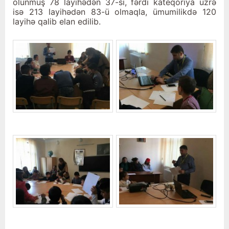
olunmuş 78 layihədən 37-si, fərdi kateqoriya üzrə
isə 213 layihədən 83-ü olmaqla, ümumilikdə 120
layihə qalib elan edilib.