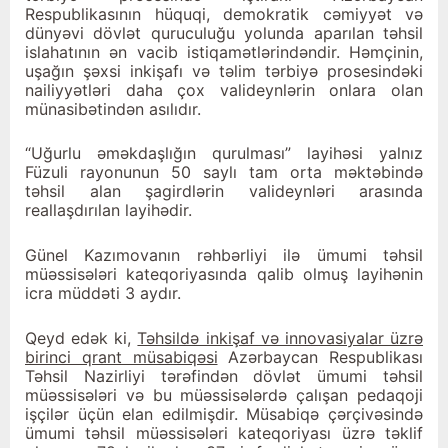
Respublikasının hüquqi, demokratik cəmiyyət və
dünyəvi dövlət quruculuğu yolunda aparılan təhsil
islahatının ən vacib istiqamətlərindəndir. Həmçinin,
uşağın şəxsi inkişafı və təlim tərbiyə prosesindəki
nailiyyətləri daha çox valideynlərin onlara olan
münasibətindən asılıdır.
“Uğurlu əməkdaşlığın qurulması” layihəsi yalnız
Füzuli rayonunun 50 saylı tam orta məktəbində
təhsil alan şagirdlərin valideynləri arasında
reallaşdırılan layihədir.
Günel Kazımovanın rəhbərliyi ilə ümumi təhsil
müəssisələri kateqoriyasında qalib olmuş layihənin
icra müddəti 3 aydır.
Qeyd edək ki,
Təhsildə inkişaf və innovasiyalar üzrə
birinci qrant müsabiqəsi
Azərbaycan Respublikası
Təhsil Nazirliyi tərəfindən dövlət ümumi təhsil
müəssisələri və bu müəssisələrdə çalışan pedaqoji
işçilər üçün elan edilmişdir. Müsabiqə çərçivəsində
ümumi təhsil müəssisələri kateqoriyası üzrə təklif