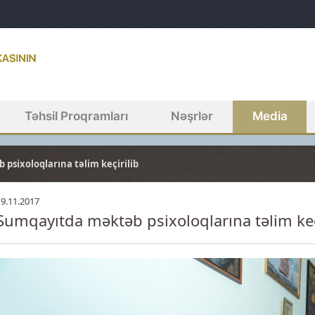
Təhsil Proqramları
Nəşrlər
Media
psixoloqlarına təlim keçirilib
19.11.2017
Sumqayıtda məktəb psixoloqlarına təlim keç