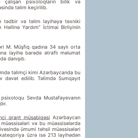
çalışan psixoloqların bilik və
sində təlim keçirilib.
 tədbir və təlim layihəyə texniki
əllinə Yardım” İctimai Birliyinin
əri M. Müşfiq qadına 34 saylı orta
ına layihə barədə ətraflı məlumat
ədə danışıb.
limdə təlimçi kimi Azərbaycanda bu
ov dəvət edilib. Təlimdə Sumqayıt
n psixoloqu Sevda Mustafayevanın
ır.
inci qrant müsabiqəsi
Azərbaycan
l müəssisələri və bu müəssisələrdə
çivəsində ümumi təhsil müəssisələri
 kateqoriya üzrə isə 213 layihədən