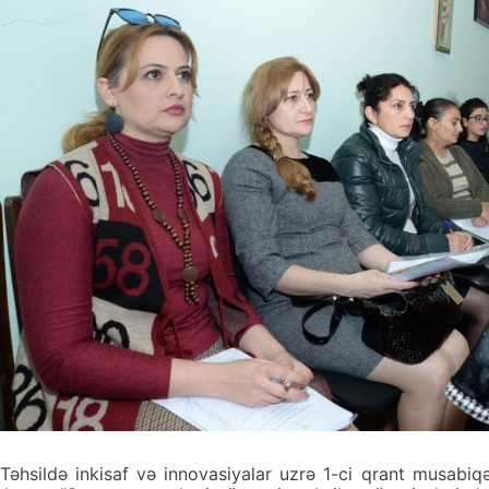
“Təhsildə inkisaf və innovasiyalar uzrə 1-ci qrant musabiqə