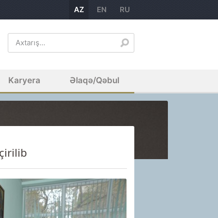
AZ
EN
RU
Karyera
Əlaqə/Qəbul
irilib