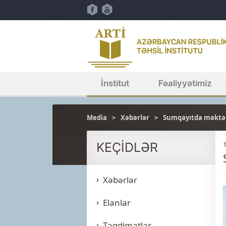
İnstitut
Fəaliyyətimiz
Media
Xəbərlər
Sumqayıtda məktəb 
KEÇİDLƏR
Xəbərlər
Elanlar
Təqdimatlar