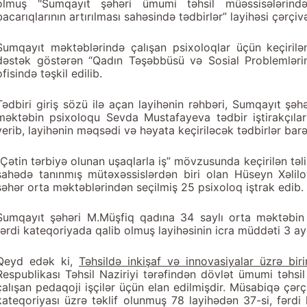
olmuş "Sumqayıt şəhəri ümumi təhsil müəssisələrində 
bacarıqlarının artırılması sahəsində tədbirlər” layihəsi çərçivə
Sumqayıt məktəblərində çalışan psixoloqlar üçün keçirilən
dəstək göstərən “Qadın Təşəbbüsü və Sosial Problemlərin H
ofisində təşkil edilib.
Tədbiri giriş sözü ilə açan layihənin rəhbəri, Sumqayıt şəh
məktəbin psixoloqu Sevda Mustafayeva tədbir iştirakçılar
verib, layihənin məqsədi və həyata keçiriləcək tədbirlər bar
“Çətin tərbiyə olunan uşaqlarla iş” mövzusunda keçirilən tə
sahədə tanınmış mütəxəssislərdən biri olan Hüseyn Xəlil
şəhər orta məktəblərindən seçilmiş 25 psixoloq iştrak edib.
Sumqayıt şəhəri M.Müşfiq qadına 34 saylı orta məktəbi
fərdi kateqoriyada qalib olmuş layihəsinin icra müddəti 3 ayd
Qeyd edək ki,
Təhsildə inkişaf və innovasiyalar üzrə bir
Respublikası Təhsil Naziriyi tərəfindən dövlət ümumi təhsi
çalışan pedaqoji işçilər üçün elan edilmişdir. Müsabiqə çər
kateqoriyası üzrə təklif olunmuş 78 layihədən 37-si, fərdi