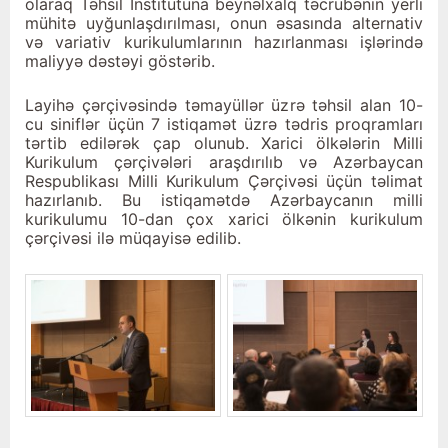
olaraq Təhsil İnstitutuna beynəlxalq təcrübənin yerli
mühitə uyğunlaşdırılması, onun əsasında alternativ
və variativ kurikulumlarının hazırlanması işlərində
maliyyə dəstəyi göstərib.
Layihə çərçivəsində təmayüllər üzrə təhsil alan 10-
cu siniflər üçün 7 istiqamət üzrə tədris proqramları
tərtib edilərək çap olunub. Xarici ölkələrin Milli
Kurikulum çərçivələri araşdırılıb və Azərbaycan
Respublikası Milli Kurikulum Çərçivəsi üçün təlimat
hazırlanıb. Bu istiqamətdə Azərbaycanın milli
kurikulumu 10-dan çox xarici ölkənin kurikulum
çərçivəsi ilə müqayisə edilib.