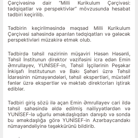
Çərçivəsinə dair “Milli Kurikulum Çərçivəsi:
tədqiqatlar və perspektivlər” mövzusunda hesabat
tədbiri keçirilib.
Tədbirin keçirilməsində məqsəd Milli Kurikulum
Çərçivəsi sahəsində aparılan tədqiqatları və gələcək
perspektivləri müzakirə etmək olub.
Tədbirdə təhsil nazirinin müşaviri Həsən Həsənli,
Təhsil İnstitunun direktor vəzifəsini icra edən Emin
Əmrullayev, YUNİSEF-in, Təhsil İşçilərinin Peşəkar
İnkişafı İnstitutunun və Bakı Şəhəri üzrə Təhsil
İdarəsinin nümayəndələri, təhsil ekspertləri, müxtəlif
fənlər üzrə ekspertlər və məktəb direktorları iştirak
ediblər.
Tədbiri giriş sözü ilə açan Emin Əmrullayev cari ildə
təhsil sahəsində əldə edilmiş nailiyyətlərdən və
YUNİSEF-lə uğurlu əməkdaşlıqdan danışıb və sonda
bu əməkdaşlığa görə YUNİSEF-in Azərbaycandakı
nümayəndəliyinə təşəkkürünü bildirib.