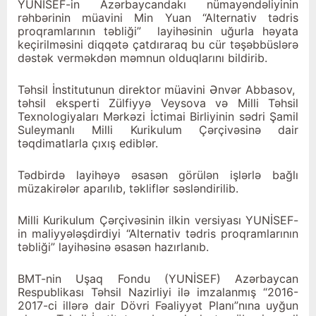
YUNİSEF-in Azərbaycandakı nümayəndəliyinin
rəhbərinin müavini Min Yuan “Alternativ tədris
proqramlarının təbliği” layihəsinin uğurla həyata
keçirilməsini diqqətə çatdıraraq bu cür təşəbbüslərə
dəstək verməkdən məmnun olduqlarını bildirib.
Təhsil İnstitutunun direktor müavini Ənvər Abbasov,
təhsil eksperti Zülfiyyə Veysova və Milli Təhsil
Texnologiyaları Mərkəzi İctimai Birliyinin sədri Şamil
Suleymanlı Milli Kurikulum Çərçivəsinə dair
təqdimatlarla çıxış ediblər.
Tədbirdə layihəyə əsasən görülən işlərlə bağlı
müzakirələr aparılıb, təkliflər səsləndirilib.
Milli Kurikulum Çərçivəsinin ilkin versiyası YUNİSEF-
in maliyyələşdirdiyi “Alternativ tədris proqramlarının
təbliği” layihəsinə əsasən hazırlanıb.
BMT-nin Uşaq Fondu (YUNİSEF) Azərbaycan
Respublikası Təhsil Nazirliyi ilə imzalanmış “2016-
2017-ci illərə dair Dövri Fəaliyyət Planı”nına uyğun