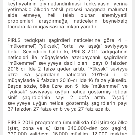
keyfiyyətinin qiymətləndirilməsi funksiyasını yerinə
yetirməklə ölkədə təhsil prosesi haqqında məlumat
əldə etməyə, həlli tələb olunan əhəmiyyətli
problemləri araşdırmağa, nəticələrin beynəlxalq
təcrübə ilə müqayisəsinə imkan yaradır.
PIRLS tədqiqatı şagirdləri nəticələrinə görə 4 –
“mükəmməl”, “yüksək”, “orta” və “aşağı” səviyyəyə
bölür. Sevindirici haldır ki, PIRLS 2011 tədqiqatının
nəticələri ilə müqayisədə azərbaycanlı şagirdlərin
“mükəmməl” səviyyəyə daxil olan payı 0 faizdən
2016-cı ildə 2 faizə qədər artıb. “Yüksək” səviyyə
üzrə isə şagirdlərin nəticələri 2011-ci il ilə
müqayisədə 9 faizdən 2016-cı ildə 16 faizə yüksəlib.
Başqa sözlə, ölkə üzrə son 5 ildə “mükəmməl” və
“yüksək” səviyyəyə uyğun nəticə göstərmiş ibtidai
sinif şagirdlərinin sayı 2 dəfə artıb. “Aşağı”
səviyyəyə uyğun nəticə göstərmiş şagirdlərin payı
37 faizdən 27 faizə enib və ya 27 faiz azalıb.
PIRLS 2016 proqramına ümumilikdə 60 iştirakçı ölkə
(ştat, zona və s.) üzrə 340.000-dən çox şagird,
330.000 valideyn, 16.000 müəllim, 12.000 məktəb