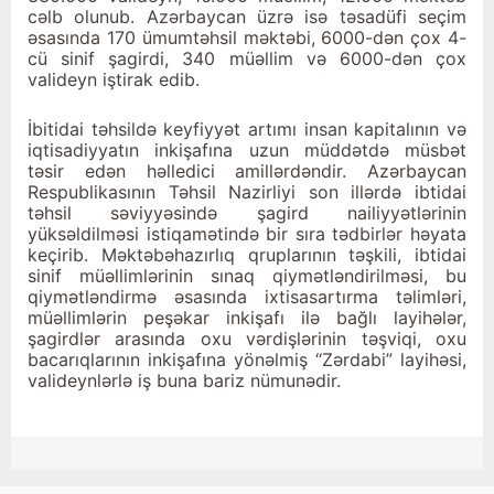
cəlb olunub. Azərbaycan üzrə isə təsadüfi seçim
əsasında 170 ümumtəhsil məktəbi, 6000-dən çox 4-
cü sinif şagirdi, 340 müəllim və 6000-dən çox
valideyn iştirak edib.
İbitidai təhsildə keyfiyyət artımı insan kapitalının və
iqtisadiyyatın inkişafına uzun müddətdə müsbət
təsir edən həlledici amillərdəndir. Azərbaycan
Respublikasının Təhsil Nazirliyi son illərdə ibtidai
təhsil səviyyəsində şagird nailiyyətlərinin
yüksəldilməsi istiqamətində bir sıra tədbirlər həyata
keçirib. Məktəbəhazırlıq qruplarının təşkili, ibtidai
sinif müəllimlərinin sınaq qiymətləndirilməsi, bu
qiymətləndirmə əsasında ixtisasartırma təlimləri,
müəllimlərin peşəkar inkişafı ilə bağlı layihələr,
şagirdlər arasında oxu vərdişlərinin təşviqi, oxu
bacarıqlarının inkişafına yönəlmiş “Zərdabi” layihəsi,
valideynlərlə iş buna bariz nümunədir.