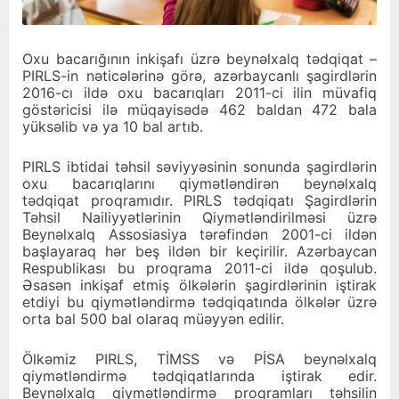
Oxu bacarığının inkişafı üzrə beynəlxalq tədqiqat –
PIRLS-in nəticələrinə görə, azərbaycanlı şagirdlərin
2016-cı ildə oxu bacarıqları 2011-ci ilin müvafiq
göstəricisi ilə müqayisədə 462 baldan 472 bala
yüksəlib və ya 10 bal artıb.
PIRLS ibtidai təhsil səviyyəsinin sonunda şagirdlərin
oxu bacarıqlarını qiymətləndirən beynəlxalq
tədqiqat proqramıdır. PIRLS tədqiqatı Şagirdlərin
Təhsil Nailiyyətlərinin Qiymətləndirilməsi üzrə
Beynəlxalq Assosiasiya tərəfindən 2001-ci ildən
başlayaraq hər beş ildən bir keçirilir. Azərbaycan
Respublikası bu proqrama 2011-ci ildə qoşulub.
Əsasən inkişaf etmiş ölkələrin şagirdlərinin iştirak
etdiyi bu qiymətləndirmə tədqiqatında ölkələr üzrə
orta bal 500 bal olaraq müəyyən edilir.
Ölkəmiz PIRLS, TİMSS və PİSA beynəlxalq
qiymətləndirmə tədqiqatlarında iştirak edir.
Beynəlxalq qiymətləndirmə proqramları təhsilin