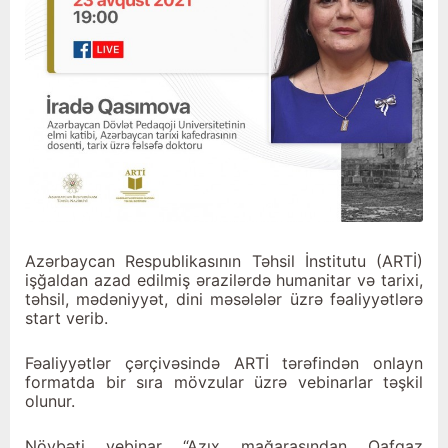
Azərbaycan Respublikasının Təhsil İnstitutu (ARTİ)
işğaldan azad edilmiş ərazilərdə humanitar və tarixi,
təhsil, mədəniyyət, dini məsələlər üzrə fəaliyyətlərə
start verib.
Fəaliyyətlər çərçivəsində ARTİ tərəfindən onlayn
formatda bir sıra mövzular üzrə vebinarlar təşkil
olunur.
Növbəti vebinar “Azıx mağarasından Qafqaz