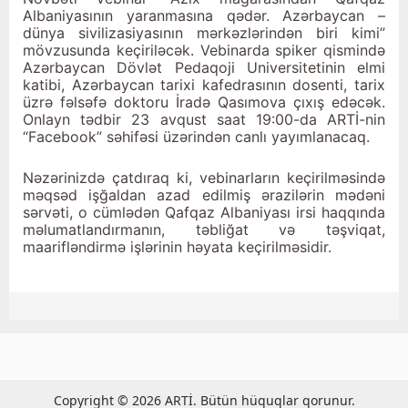
Albaniyasının yaranmasına qədər. Azərbaycan –
dünya sivilizasiyasının mərkəzlərindən biri kimi”
mövzusunda keçiriləcək. Vebinarda spiker qismində
Azərbaycan Dövlət Pedaqoji Universitetinin elmi
katibi, Azərbaycan tarixi kafedrasının dosenti, tarix
üzrə fəlsəfə doktoru İradə Qasımova çıxış edəcək.
Onlayn tədbir 23 avqust saat 19:00-da ARTİ-nin
“Facebook” səhifəsi üzərindən canlı yayımlanacaq.
Nəzərinizdə çatdıraq ki, vebinarların keçirilməsində
məqsəd işğaldan azad edilmiş ərazilərin mədəni
sərvəti, o cümlədən Qafqaz Albaniyası irsi haqqında
məlumatlandırmanın, təbliğat və təşviqat,
maarifləndirmə işlərinin həyata keçirilməsidir.
Copyright © 2026 ARTİ. Bütün hüquqlar qorunur.