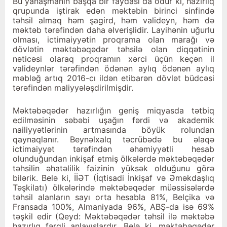
Bu yanaşmanın başqa bir faydası da odur ki, hazırlıq
qrupunda iştirak edən məktəbin birinci sinfində
təhsil almaq həm şagird, həm valideyn, həm də
məktəb tərəfindən daha əlverişlidir. Layihənin uğurlu
olması, ictimaiyyətin proqrama olan marağı və
dövlətin məktəbəqədər təhsilə olan diqqətinin
nəticəsi olaraq proqramın xərci üçün keçən il
valideynlər tərəfindən ödənən aylıq ödənən aylıq
məbləğ artıq 2016-cı ildən etibarən dövlət büdcəsi
tərəfindən maliyyələşdirilmişdir.
Məktəbəqədər hazırlığın geniş miqyasda tətbiq
edilməsi­nin səbəbi uşağın fərdi və akademik
nailiyyətlərinin artmasında böyük rolundan
qaynaqlanır. Beynəlxalq təcrübədə bu əlaqə
ictimaiyyət tərəfindən əhəmiyyətli hesab
olunduğundan inkişaf etmiş ölkələrdə məktəbəqədər
təhsilin əhatəlilik faizinin yüksək olduğunu görə
bilərik. Belə ki, İİƏT (İqtisadi İnkişaf və Əmək­daşlıq
Təşkilatı) ölkələrində məktəbəqədər müəssisələrdə
təhsil alanların sayı orta hesabla 81%, Belçika və
Fransada 100%, Almaniyada 96%, ABŞ-da isə 69%
təşkil edir (Qeyd: Mək­təbəqədər təhsil ilə məktəbə
hazırlıq fərqli anlayışlardır. Belə ki, məktəbəqədər