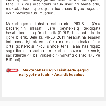
təhsil 1-6 yaş arasındakı bütün uşaqları əhatə edir,
məktəbə hazırlıq proqramı isə ancaq 5 yaşlı uşaqlar
üçün nəzərdə tutulmuşdur).
Məktəbəqədər təhsilin nəticələrini PIRLS-in (Oxu
bacarığının inkişafı üzrə beynəlxalq tədqiqat)
hesabatında da görə bilərik (PİRLS) hesabatında da
görə bilərik. Belə ki, PIRLS 2011 hesabatına əsasən
imtahanda iştirak edən ölkələrin oxu nəticələri üzrə
orta göstəricisi 4-cü sinifdə təhsil alan hazırlıqsız
şagirdlərə nisbətən məktəbə hazırlıq keçmiş
şagirdlərdə 44 bal yüksəkdir (müvafiq olaraq 475 və
519 bal).
Məktəbəhazırlığın I siniflərdə şagird
nailiyyətinə təsiri - Analitik hesabat