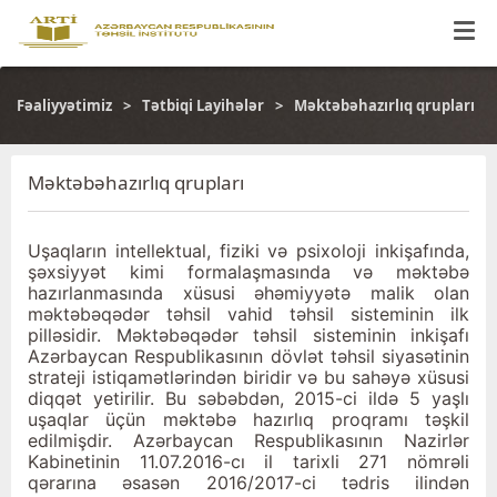
Fəaliyyətimiz
Tətbiqi Layihələr
Məktəbəhazırlıq qrupları
Məktəbəhazırlıq qrupları
Uşaqların intellektual, fiziki və psixoloji inkişafında,
şəx­siyyət kimi formalaşmasında və məktəbə
hazırlanmasında xüsusi əhəmiyyətə malik olan
məktəbəqədər təhsil vahid təhsil sistemi­nin ilk
pilləsidir. Məktəbəqədər təhsil sisteminin inkişafı
Azərbay­can Respublikasının dövlət təhsil siyasətinin
strateji istiqa­mətlərindən biridir və bu sahəyə xüsusi
diqqət yetirilir. Bu səbəb­dən, 2015-ci ildə 5 yaşlı
uşaqlar üçün məktəbə hazırlıq proqramı təşkil
edilmişdir. Azərbaycan Respublikasının Nazirlər
Kabineti­nin 11.07.2016-cı il tarixli 271 nömrəli
qərarına əsasən 2016/2017-ci tədris ilindən