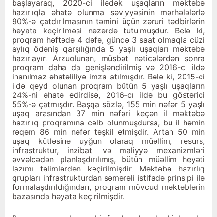
başlayaraq, 2020-ci ilədək uşaqların məktəbə
hazırlıqla əhatə olunma səviyyəsinin mərhələlərlə
90%-ə çatdırılmasının təmini üçün zəruri tədbirlərin
həyata keçir­ilməsi nəzərdə tutulmuşdur. Belə ki,
proqram həftədə 4 dəfə, gündə 3 saat olmaqla cüzi
aylıq ödəniş qarşılığında 5 yaşlı uşaqları məktəbə
hazırlayır. Arzuolunan, müsbət nəticələrdən sonra
proqram daha da genişləndirilmiş və 2016-cı ildə
inanılmaz əhatəliliyə imza atılmışdır. Belə ki, 2015-ci
ildə qeyd olunan proqram bütün 5 yaşlı uşaqların
24%-ni əhatə edirdisə, 2016-cı ildə bu göstərici
55%-ə çatmışdır. Başqa sözlə, 155 min nəfər 5 yaşlı
uşaq arasından 37 min nəfəri keçən il məktəbə
hazırlıq proqramına cəlb olunmuşdursa, bu il həmin
rəqəm 86 min nəfər təşkil etmişdir. Artan 50 min
uşaq kütləsinə uyğun olaraq müəllim, resurs,
infrastruktur, inzibati və maliyyə mexanizmləri
əvvəlcədən planlaşdırılımış, bütün müəllim heyəti
lazımı təlimlərdən keçirilm­işdir. Məktəbə hazırlıq
qrupları infrastrukturdan səmərəli istifadə prinsipi ilə
formalaşdırıldığından, proqram mövcud məktəblərin
bazasında həyata keçirilmişdir.